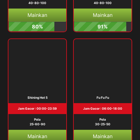
40-80-100
40-80-100
Mainkan
Mainkan
80%
91%
Shining Hot 5
Fu Fu Fu
Jam Gacor : 00:00-23:59
Jam Gacor : 06:00-18:00
Pola
Pola
25-60-90
30-25-50
Mainkan
Mainkan