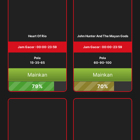
Heart Of Rio
John Hunter And The Mayan Gods
Jam Gacor : 00:00-23:59
Jam Gacor : 00:00-23:59
Pola
Pola
15-35-65
60-90-100
Mainkan
Mainkan
79%
70%