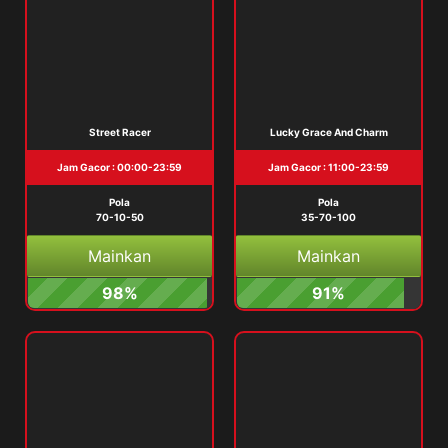
Street Racer
Lucky Grace And Charm
Jam Gacor : 00:00-23:59
Jam Gacor : 11:00-23:59
Pola
Pola
70-10-50
35-70-100
Mainkan
Mainkan
98%
91%