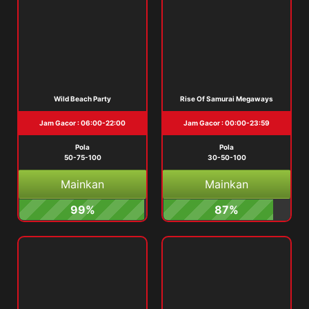
Wild Beach Party
Rise Of Samurai Megaways
Jam Gacor : 06:00-22:00
Jam Gacor : 00:00-23:59
Pola
Pola
50-75-100
30-50-100
Mainkan
Mainkan
99%
87%