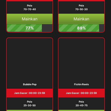
Pola
Pola
70-70-40
70-50-30
Mainkan
Mainkan
77%
89%
Bubble Pop
Fishin Reels
Jam Gacor : 00:00-23:59
Jam Gacor : 00:00-23:59
Pola
Pola
25-30-50
20-45-75