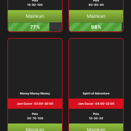
Pola
Pola
15-50-100
80-80-40
Mainkan
Mainkan
77%
98%
Money Money Money
Spirit of Adventure
Jam Gacor : 02:00-20:00
Jam Gacor : 04:00-22:00
Pola
Pola
30-70-100
10-20-30
Mainkan
Mainkan