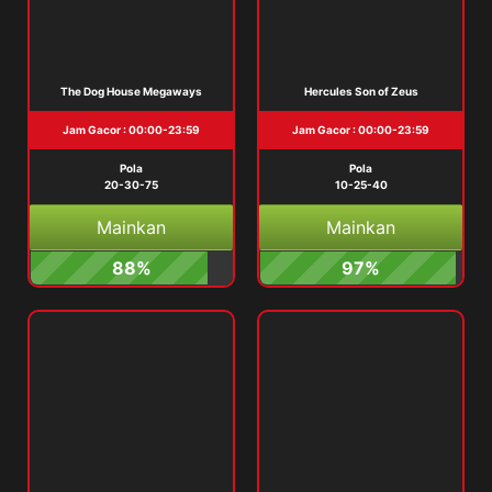
The Dog House Megaways
Hercules Son of Zeus
Jam Gacor : 00:00-23:59
Jam Gacor : 00:00-23:59
Pola
Pola
20-30-75
10-25-40
Mainkan
Mainkan
88%
97%