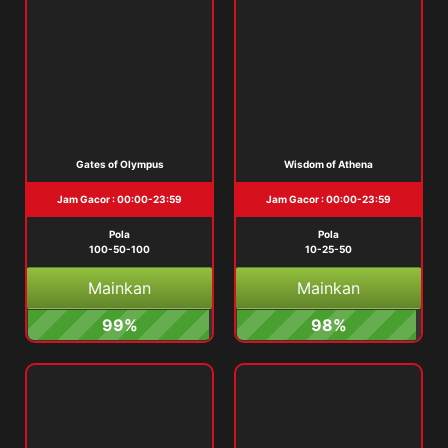
Gates of Olympus
Wisdom of Athena
Jam Gacor : 00:00-23:59
Jam Gacor : 00:00-23:59
Pola
Pola
100-50-100
10-25-50
Mainkan
Mainkan
99%
98%