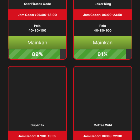
Star Pirates Code
Joker King
Jam Gacor : 06:00-18:00
Jam Gacor : 00:00-23:59
Pola
Pola
40-80-100
40-80-100
Mainkan
Mainkan
89%
91%
Super 7s
Coffee Wild
Jam Gacor : 07:00-13:59
Jam Gacor : 06:00-22:00