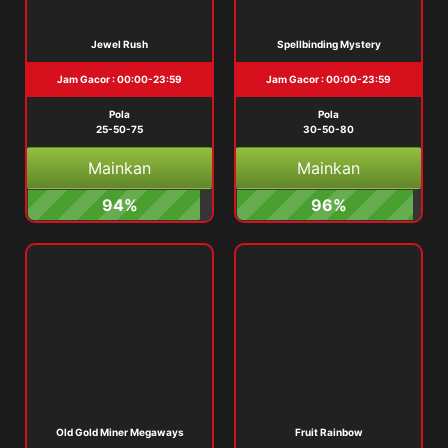
Jewel Rush
Spellbinding Mystery
Jam Gacor : 00:00-23:59
Jam Gacor : 00:00-23:59
Pola
Pola
25-50-75
30-50-80
Mainkan
Mainkan
94%
96%
Old Gold Miner Megaways
Fruit Rainbow