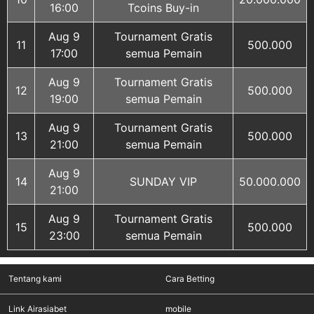
16:00
Tcoins Buy-in
Aug 9
Tournament Gratis
11
500.000
17:00
semua Pemain
Aug 9
Tournament Gratis
12
500.000
19:00
semua Pemain
Aug 9
Tournament Gratis
13
500.000
21:00
semua Pemain
Aug 9
14
SUNDAY VIP
50.000.000
21:00
Aug 9
Tournament Gratis
15
500.000
23:00
semua Pemain
Tentang kami
Cara Betting
Link Airasiabet
mobile