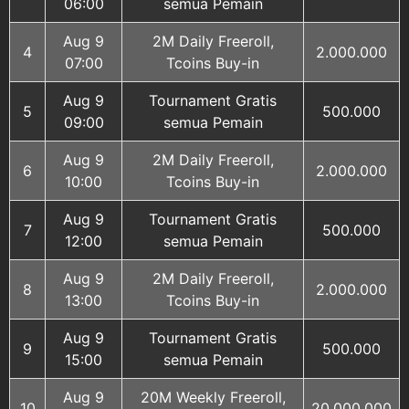
06:00
semua Pemain
Aug 9
2M Daily Freeroll,
4
2.000.000
07:00
Tcoins Buy-in
Aug 9
Tournament Gratis
5
500.000
09:00
semua Pemain
Aug 9
2M Daily Freeroll,
6
2.000.000
10:00
Tcoins Buy-in
Aug 9
Tournament Gratis
7
500.000
12:00
semua Pemain
Aug 9
2M Daily Freeroll,
8
2.000.000
13:00
Tcoins Buy-in
Aug 9
Tournament Gratis
9
500.000
15:00
semua Pemain
Aug 9
20M Weekly Freeroll,
10
20.000.000