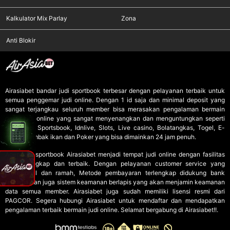
Kalkulator Mix Parlay
Zona
Anti Blokir
Airasiabet
bandar judi sportbook terbesar dengan pelayanan terbaik untuk
semua penggemar judi online. Dengan 1 id saja dan minimal deposit yang
sangat terjangkau seluruh member bisa merasakan pengalaman bermain
game judi online yang sangat menyenangkan dan menguntungkan seperti
game judi Sportsbook, Idnlive, Slots, Live casino, Bolatangkas, Togel, E-
sports ,Tembak ikan dan Poker yang bisa dimainkan 24 jam penuh.
Agen judi sportbook
Airasiabet menjadi tempat judi online dengan fasilitas
paling lengkap dan terbaik. Dengan pelayanan customer service yang
profesional dan ramah, Metode pembayaran terlengkap didukung bank
ternama dan juga sistem keamanan berlapis yang akan menjamin keamanan
data semua member. Airasiabet juga sudah memiliki lisensi resmi dari
PAGCOR. Segera hubungi Airasiabet untuk mendaftar dan mendapatkan
pengalaman terbaik bermain judi online. Selamat bergabung di Airasiabet!!.