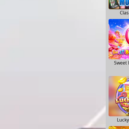
Clas
Sweet 
Lucky