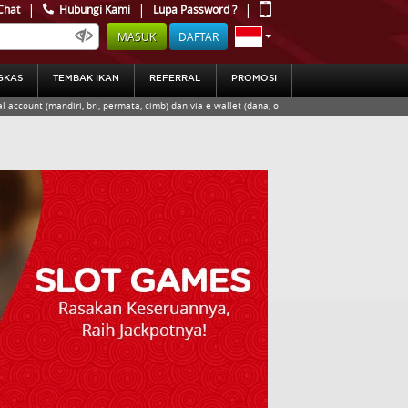
|
|
|
Chat
Hubungi Kami
Lupa Password ?
DAFTAR
GKAS
TEMBAK IKAN
REFERRAL
PROMOSI
, permata, cimb) dan via e-wallet (dana, ovo, gopay dan linkaja) hanya dengan SCAN QR |