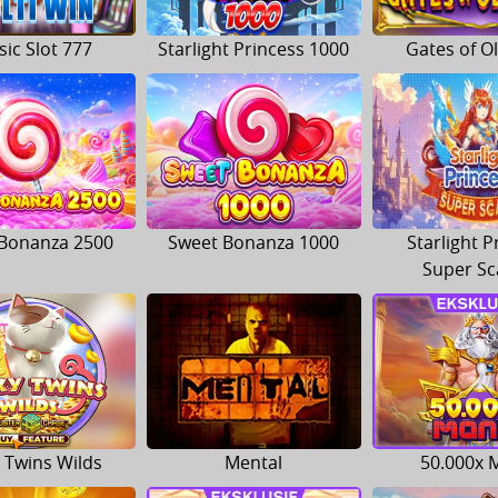
sic Slot 777
Starlight Princess 1000
Gates of 
Bonanza 2500
Sweet Bonanza 1000
Starlight P
Super Sc
 Twins Wilds
Mental
50.000x 