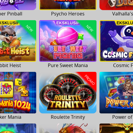
er Pinball
Psycho Heroes
Valhalla'
NEW
NEW
bbit Heist
Pure Sweet Mania
Cosmic F
PROMO
ker Mania
Roulette Trinity
Power of