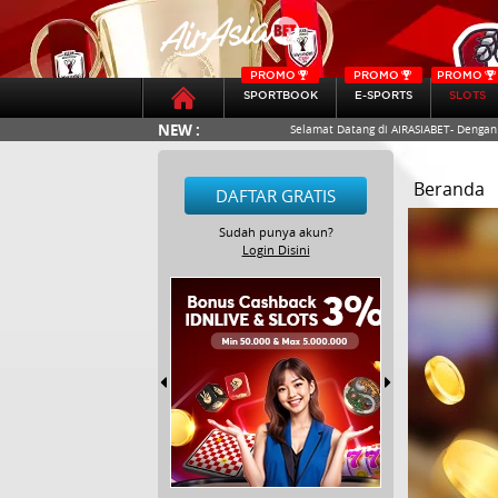
PROMO
PROMO
PROMO
SPORTBOOK
E-SPORTS
SLOTS
NEW :
Selamat Datang di AIRASIABET- Dengan minimal Rp. 10,000 anda su
Beranda
DAFTAR GRATIS
Sudah punya akun?
Login Disini