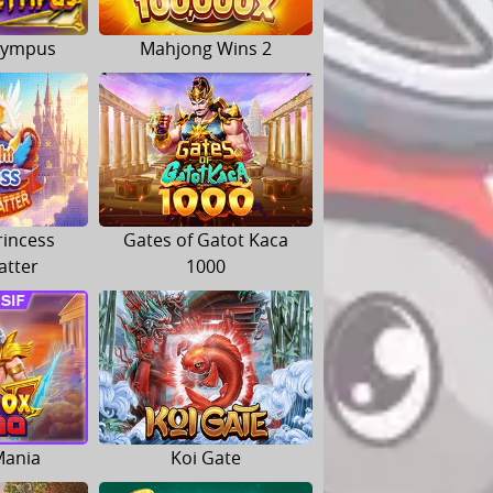
Olympus
Mahjong Wins 2
rincess
Gates of Gatot Kaca
atter
1000
Mania
Koi Gate