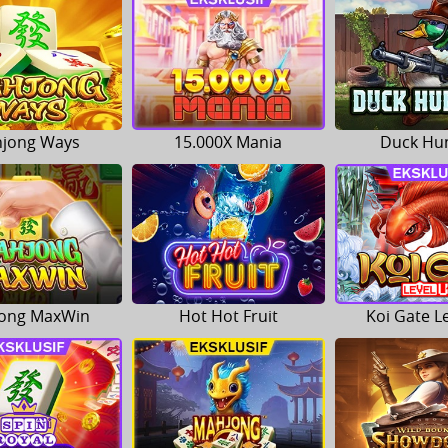
jong Ways
15.000X Mania
Duck Hu
ong MaxWin
Hot Hot Fruit
Koi Gate L