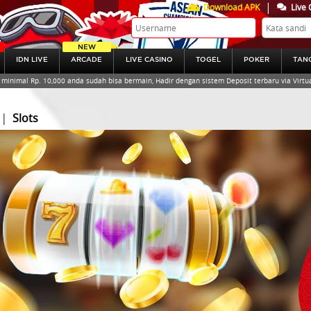
|
Download APK
Live 
NEW
IDN LIVE
ARCADE
LIVE CASINO
TOGEL
POKER
TAN
dah bisa bermain, Hadir dengan sistem Deposit terbaru via Virtual account (mandiri, bri
Slots