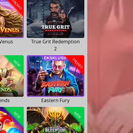
PROMO
 Venus
True Grit Redemption
2
PROMO
NEW
gends
Eastern Fury
NEW
NEW