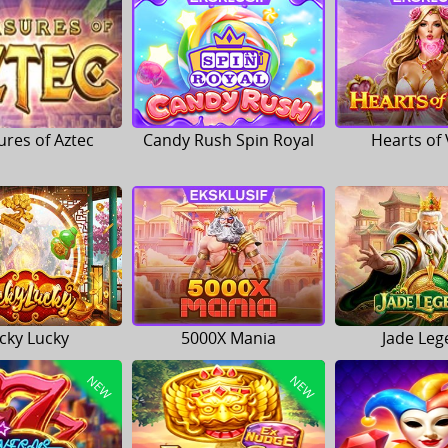
ures of Aztec
Candy Rush Spin Royal
Hearts of
cky Lucky
5000X Mania
Jade Le
NEW
NEW